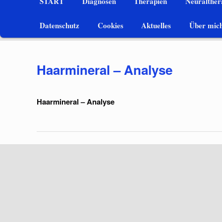
START
Diagnosen
Therapien
Neuralthera
Zum
Datenschutz
Cookies
Aktuelles
Über mic
Inhalt
wechseln
Haarmineral – Analyse
Haarmineral – Analyse