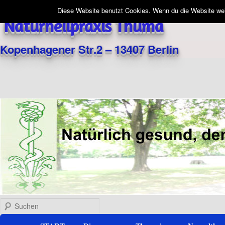
Diese Website benutzt Cookies. Wenn du die Website weit
Naturheilpraxis Thuma
Kopenhagener Str.2 – 13407 Berlin
Suchen
Hauptmenü