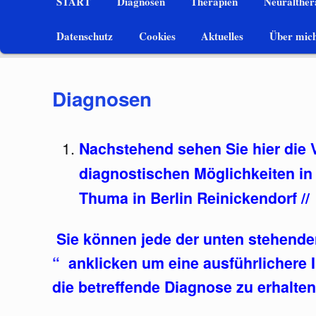
START
Diagnosen
Therapien
Neuralthera
Zum
Datenschutz
Cookies
Aktuelles
Über mic
Inhalt
wechseln
Diagnosen
Nachstehend sehen Sie hier die Vi
diagnostischen Möglichkeiten in 
Thuma in Berlin Reinickendorf //
Sie können jede der unten stehende
“ anklicken um eine ausführlichere 
die betreffende Diagnose zu erhalten