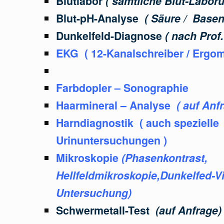
Blutlabor
( sämtliche Blut-Labor
Blut-pH-Analyse
( Säure / Base
Dunkelfeld-Diagnose
( nach Prof.
EKG ( 12-Kanalschreiber / Ergome
Farbdopler – Sonographie
Haarmineral – Analyse
( auf Anfr
Harndiagnostik ( auch spezielle
Urinuntersuchungen )
Mikroskopie
(Phasenkontrast,
Hellfeldmikroskopie,
Dunkelfed-Vi
Untersuchung)
Schwermetall-Test
(auf Anfrage)